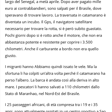
largo del Senegal, a metà aprile. Dopo aver pagato mille
euro ai contrabbandieri, sono salpati per il Brasile, dove
speravano di trovare lavoro. La traversata in catamarano è
diventata un incubo. Il Gps, il navigatore satellitare
necessario per trovare la rotta, si è però subito guastato.
Pochi giorni dopo si è rotto anche il motore, che non era
abbastanza potente e resistente per coprire i 3.500
chilometri. Anche il carburante a bordo non era quello
giusto.
I migranti hanno Abbiamo quindi issato le vele. Ma la
sfortuna li ha colpiti un’altra volta perché il catamarano ha
perso l’albero. La barca è andata così alla deriva in alto
mare. I pescatori li hanno salvati a 110 chilometri dallo
Stato di Maranhao, nel Nord-Est del Brasile.
I 25 passeggeri africani, di età compresa tra i 19 e i 35
anni, sono attualmente ospitati in un centro sportivo a Sao