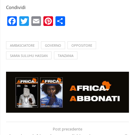
Condividi
Facebook
Twitter
Email
Pinterest
Condividi
AMBASCIATORE
GOVERNO
OPPOSITORE
SAMIA SULUHU HASSAN
TANZANIA
Post precedente