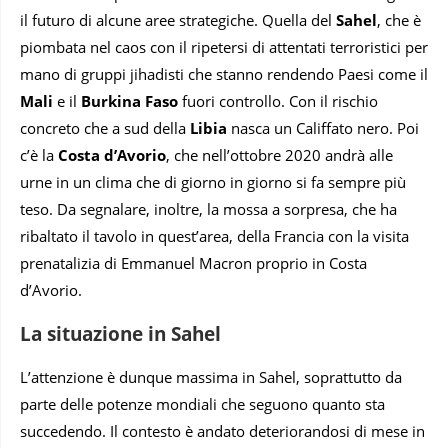
il futuro di alcune aree strategiche. Quella del ​
Sahel
, che è
piombata nel caos con il ripetersi di attentati terroristici per
mano di gruppi jihadisti che stanno rendendo Paesi come il
Mali
e il
Burkina Faso
fuori controllo. Con il rischio
concreto che a sud della
Libia
nasca un Califfato nero. Poi
c’è la
Costa d’Avorio
, che nell’ottobre 2020 andrà alle
urne in un clima che di giorno in giorno si fa sempre più
teso. Da segnalare, inoltre, la mossa a sorpresa, che ha
ribaltato il tavolo in quest’area, della Francia con la visita
prenatalizia di Emmanuel Macron proprio in Costa
d’Avorio.
La situazione in Sahel
L’attenzione è dunque massima in Sahel, soprattutto da
parte delle potenze mondiali che seguono quanto sta
succedendo. Il contesto è andato deteriorandosi di mese in