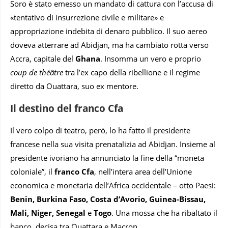
Soro è stato emesso un mandato di cattura con l’accusa di
«tentativo di insurrezione civile e militare» e
appropriazione indebita di denaro pubblico. Il suo aereo
doveva atterrare ad Abidjan, ma ha cambiato rotta verso
Accra, capitale del
Ghana
. Insomma un vero e proprio
coup de théâtre
tra l’ex capo della ribellione e il regime
diretto da Ouattara, suo ex mentore.
Il destino del franco Cfa
Il vero colpo di teatro, però, lo ha fatto il presidente
francese nella sua visita prenatalizia ad Abidjan. Insieme al
presidente ivoriano ha annunciato la fine della “moneta
coloniale”, il
franco Cfa
, nell’intera area dell’Unione
economica e monetaria dell’Africa occidentale – otto Paesi:
Benin, Burkina Faso, Costa d’Avorio, Guinea-Bissau,
Mali, Niger, Senegal
e
Togo
. Una mossa che ha ribaltato il
banco, decisa tra Ouattara e Macron.