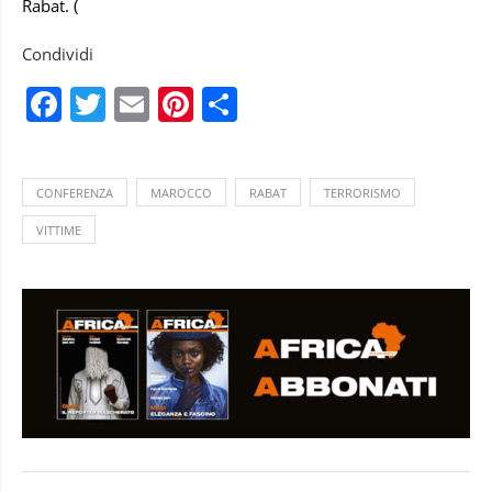
Rabat. (
Condividi
Facebook
Twitter
Email
Pinterest
Condividi
CONFERENZA
MAROCCO
RABAT
TERRORISMO
VITTIME