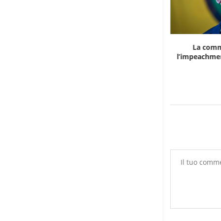
Marocco, la crescita non basta: l’analisi
La comm
economica dietro...
l’impeachmen
6 Agosto 2026