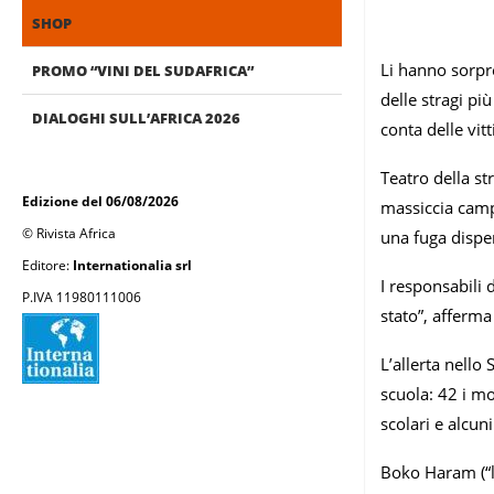
SHOP
Li hanno sorpre
PROMO “VINI DEL SUDAFRICA”
delle stragi pi
DIALOGHI SULL’AFRICA 2026
conta delle vit
Teatro della st
Edizione del 06/08/2026
massiccia campa
© Rivista Africa
una fuga disper
Editore:
Internationalia srl
I responsabili 
P.IVA 11980111006
stato”, afferm
L’allerta nello
scuola: 42 i mo
scolari e alcuni
Boko Haram (“l’