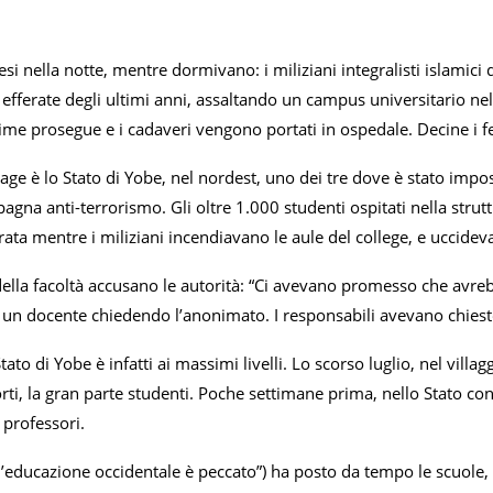
si nella notte, mentre dormivano: i miliziani integralisti islami
ù efferate degli ultimi anni, assaltando un campus universitario ne
time prosegue e i cadaveri vengono portati in ospedale. Decine i fer
rage è lo Stato di Yobe, nel nordest, uno dei tre dove è stato imp
gna anti-terrorismo. Gli oltre 1.000 studenti ospitati nella struttu
ata mentre i miliziani incendiavano le aule del college, e uccidev
della facoltà accusano le autorità: “Ci avevano promesso che avreb
a un docente chiedendo l’anonimato. I responsabili avevano chiest
 Stato di Yobe è infatti ai massimi livelli. Lo scorso luglio, nel vil
rti, la gran parte studenti. Poche settimane prima, nello Stato con
 professori.
educazione occidentale è peccato”) ha posto da tempo le scuole, le 