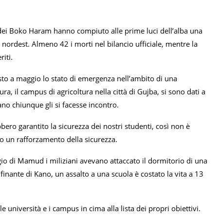
ci dei Boko Haram hanno compiuto alle prime luci dell’alba una
l nordest. Almeno 42 i morti nel bilancio ufficiale, mentre la
iti.
osto a maggio lo stato di emergenza nell’ambito di una
ra, il campus di agricoltura nella città di Gujba, si sono dati a
ano chiunque gli si facesse incontro.
bero garantito la sicurezza dei nostri studenti, così non è
o un rafforzamento della sicurezza.
laggio di Mamud i miliziani avevano attaccato il dormitorio di una
finante di Kano, un assalto a una scuola è costato la vita a 13
università e i campus in cima alla lista dei propri obiettivi.