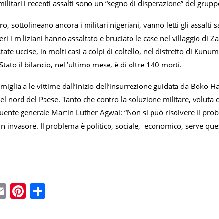
ilitari i recenti assalti sono un “segno di disperazione” del grupp
o, sottolineano ancora i militari nigeriani, vanno letti gli assalti 
ri i miliziani hanno assaltato e bruciato le case nel villaggio di
ate uccise, in molti casi a colpi di coltello, nel distretto di Kunum
Stato il bilancio, nell’ultimo mese, è di oltre 140 morti.
migliaia le vittime dall’inizio dell’insurrezione guidata da Boko 
l nord del Paese. Tanto che contro la soluzione militare, voluta d
luente generale Martin Luther Agwai: “Non si può risolvere il pro
 invasore. Il problema è politico, sociale, economico, serve ques
ebook
witter
Email
Pinterest
Condividi