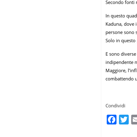
Secondo fonti m
In questo quadr
Kaduna, dove ie
persone sono st
Solo in questo 
E sono diverse 
indipendente ne
Maggiore, l’inf
combattendo un
Condividi
Fac
T