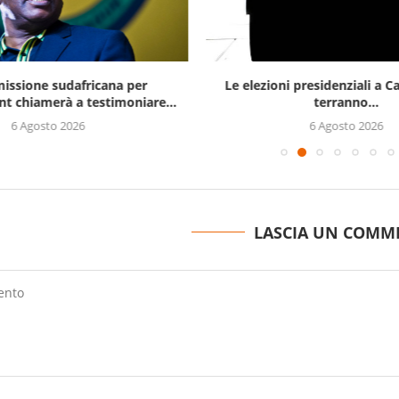
issione sudafricana per
Le elezioni presidenziali a C
t chiamerà a testimoniare...
terranno...
6 Agosto 2026
6 Agosto 2026
LASCIA UN COMM