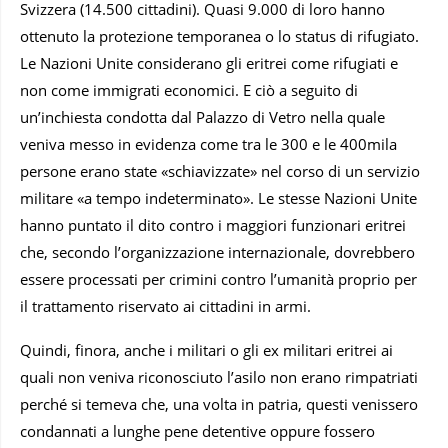
Svizzera (14.500 cittadini). Quasi 9.000 di loro hanno
ottenuto la protezione temporanea o lo status di rifugiato.
Le Nazioni Unite considerano gli eritrei come rifugiati e
non come immigrati economici. E ciò a seguito di
un’inchiesta condotta dal Palazzo di Vetro nella quale
veniva messo in evidenza come tra le 300 e le 400mila
persone erano state «schiavizzate» nel corso di un servizio
militare «a tempo indeterminato». Le stesse Nazioni Unite
hanno puntato il dito contro i maggiori funzionari eritrei
che, secondo l’organizzazione internazionale, dovrebbero
essere processati per crimini contro l’umanità proprio per
il trattamento riservato ai cittadini in armi.
Quindi, finora, anche i militari o gli ex militari eritrei ai
quali non veniva riconosciuto l’asilo non erano rimpatriati
perché si temeva che, una volta in patria, questi venissero
condannati a lunghe pene detentive oppure fossero