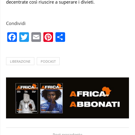
decentrate così riuscire a superare i divieti.
Condividi
Facebook
Twitter
Email
Pinterest
Condividi
LIBERAZIONE
PODCAST
Post precedente