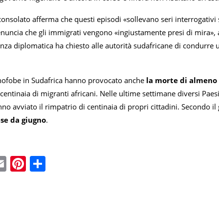
consolato afferma che questi episodi «sollevano seri interrogativi sul
nuncia che gli immigrati vengono «ingiustamente presi di mira», al
za diplomatica ha chiesto alle autorità sudafricane di condurre u
nofobe in Sudafrica hanno provocato anche
la morte di almeno
centinaia di migranti africani. Nelle ultime settimane diversi Pae
o avviato il rimpatrio di centinaia di propri cittadini. Secondo i
ese da giugno
.
ebook
witter
Email
Pinterest
Condividi