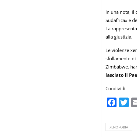
In una nota, il 
Sudafrica» e de
La rappresentan
alla giustizia.
Le violenze xe
sfollamento di 
Zimbabwe, hann
lasciato il Pa
Condividi
Fac
T
XENOFOBIA