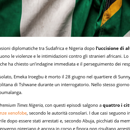
nsioni diplomatiche tra Sudafrica e Nigeria dopo
l’uccisione di a
no le violenze e le intimidazioni contro gli stranieri africani. Lo
che ha chiesto un’indagine immediata e il perseguimento dei resp
olato, Emeka Iroegbu è morto il 28 giugno nel quartiere di Sunnys
litana di Tshwane durante un interrogatorio. Nello stesso giorno 
Mpumalanga.
Premium Times Nigeria
, con questi episodi salgono a
quattro i ci
enze xenofobe
, secondo le autorità consolari. I due casi seguon
ile dopo essere stati arrestati e, secondo Abuja, picchiati da mem
 governo nigeriano è ancora in corso e finora non risultano arresti