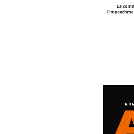
Marocco, la crescita non basta: l’analisi
La comm
economica dietro...
l’impeachmen
6 Agosto 2026