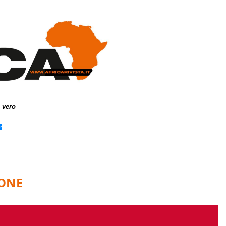
e vero
IONE