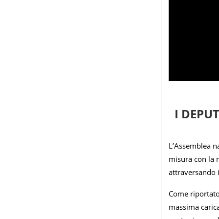
I DEPU
L’Assemblea n
misura con la n
attraversando i
Come riportato
massima carica