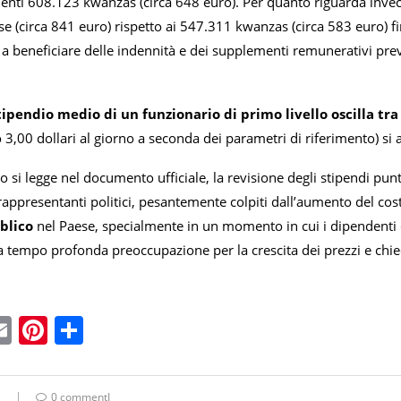
enti 608.123 kwanzas (circa 648 euro). Per quanto riguarda invece 
 (circa 841 euro) rispetto ai 547.311 kwanzas (circa 583 euro) fi
 beneficiare delle indennità e dei supplementi remunerativi previs
tipendio medio di un funzionario di primo livello oscilla tra 
3,00 dollari al giorno a seconda dei parametri di riferimento) si
si legge nel documento ufficiale, la revisione degli stipendi punt
rappresentanti politici, pesantemente colpiti dall’aumento del cost
blico
nel Paese, specialmente in un momento in cui i dipendenti de
 tempo profonda preoccupazione per la crescita dei prezzi e chie
ebook
witter
Email
Pinterest
Condividi
0 commentI