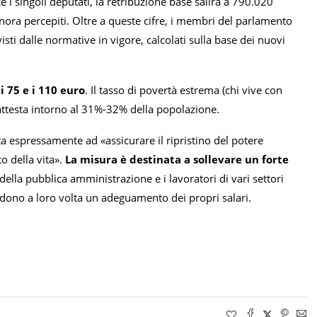
i singoli deputati, la retribuzione base salirà a 790.020
nora percepiti. Oltre a queste cifre, i membri del parlamento
ti dalle normative in vigore, calcolati sulla base dei nuovi
i 75 e i 110 euro
. Il tasso di povertà estrema (chi vive con
 attesta intorno al 31%-32% della popolazione.
a espressamente ad «assicurare il ripristino del potere
o della vita».
La misura è destinata a sollevare un forte
lla pubblica amministrazione e i lavoratori di vari settori
dono a loro volta un adeguamento dei propri salari.