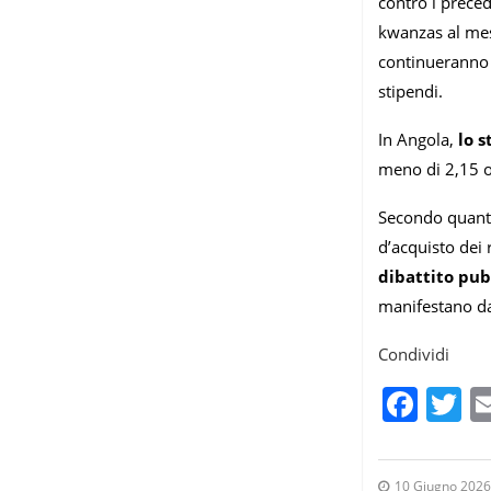
contro i preced
kwanzas al mese
continueranno a
stipendi.
In Angola,
lo s
meno di 2,15 o 
Secondo quanto 
d’acquisto dei 
dibattito pub
manifestano da
Condividi
Fac
T
10 Giugno 2026