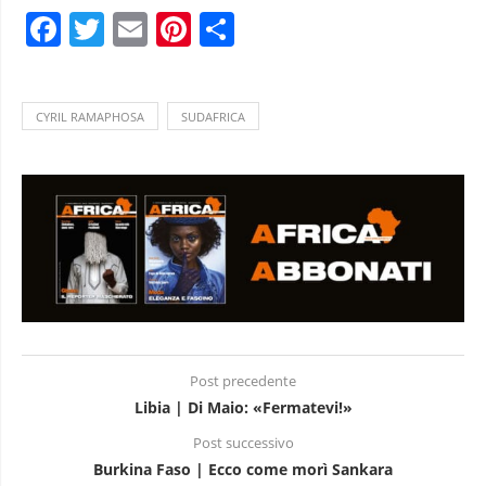
Facebook
Twitter
Email
Pinterest
Condividi
CYRIL RAMAPHOSA
SUDAFRICA
Post precedente
Libia | Di Maio: «Fermatevi!»
Post successivo
Burkina Faso | Ecco come morì Sankara