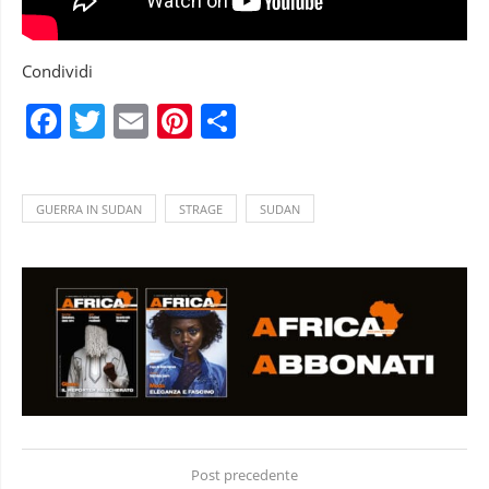
Condividi
Facebook
Twitter
Email
Pinterest
Condividi
GUERRA IN SUDAN
STRAGE
SUDAN
Post precedente