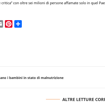
ritica” con oltre sei milioni di persone affamate solo in quel Pae
ebook
witter
Email
Pinterest
Condividi
no i bambini in stato di malnutrizione
ALTRE LETTURE COR