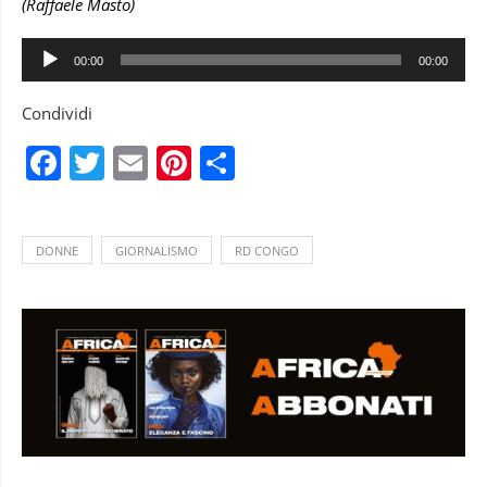
(Raffaele Masto)
Audio
00:00
00:00
Player
Condividi
Facebook
Twitter
Email
Pinterest
Condividi
DONNE
GIORNALISMO
RD CONGO