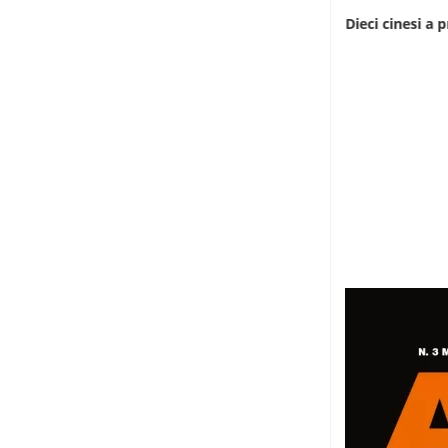
L’infermiera che scala le montagne
Dieci cinesi a p
dell’Uganda
8 Agosto 2026