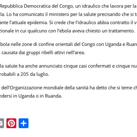
Repubblica Democratica del Congo, un idraulico che lavora per la 
ola. Lo ha comunicato il ministero per la salute precisando che si
ante l’attuale epidemia. Si crede che l’idraulico abbia contratto il v
zionale in cui qualcuno con l’ebola aveva chiesto un trattamento.
Ebola nelle zone di confine orientali del Congo con Uganda e Rua
 causata dai gruppi ribelli attivi nell’area.
lla salute ha anche annunciato cinque casi confermati e cinque nuov
obabili a 205 da luglio.
dell’Organizzazione mondiale della sanità ha detto che si teme ch
ndersi in Uganda o in Ruanda.
ebook
witter
Email
Pinterest
Condividi