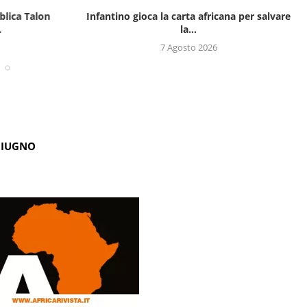
blica Talon
Infantino gioca la carta africana per salvare
.
la...
7 Agosto 2026
GIUGNO