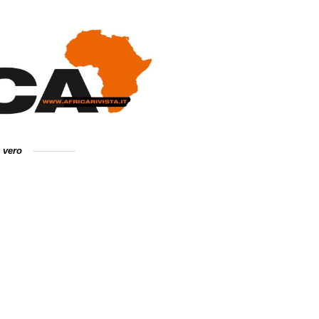
e vero