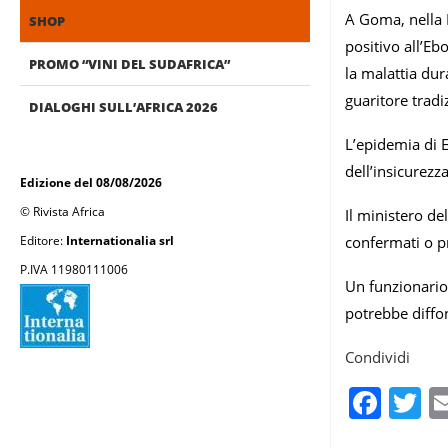
A Goma, nella 
SHOP
positivo all’Eb
PROMO “VINI DEL SUDAFRICA”
la malattia dur
guaritore tradi
DIALOGHI SULL’AFRICA 2026
L’epidemia di 
dell’insicurezza
Edizione del 08/08/2026
© Rivista Africa
Il ministero de
Editore:
Internationalia srl
confermati o pr
P.IVA 11980111006
Un funzionario 
potrebbe diffo
Condividi
Fac
T