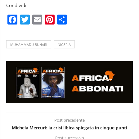
Condividi
Facebook
Twitter
Email
Pinterest
Condividi
MUHAMMADU BUHARI
NIGERIA
Post precedente
Michela Mercuri: la crisi libica spiegata in cinque punti
Post successivo