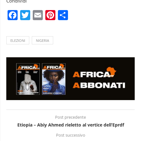
Condividi
Facebook
Twitter
Email
Pinterest
Condividi
ELEZIONI
NIGERIA
Post precedente
Etiopia – Abiy Ahmed rieletto al vertice dell’Eprdf
Post successivo