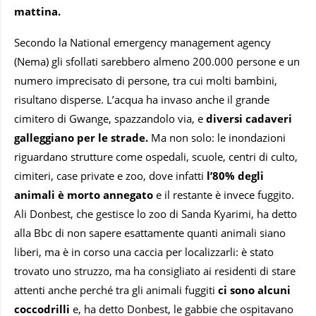
mattina.
Secondo la National emergency management agency
(Nema) gli sfollati sarebbero almeno 200.000 persone e un
numero imprecisato di persone, tra cui molti bambini,
risultano disperse. L’acqua ha invaso anche il grande
cimitero di Gwange, spazzandolo via, e
diversi cadaveri
galleggiano per le strade.
Ma non solo: le inondazioni
riguardano strutture come ospedali, scuole, centri di culto,
cimiteri, case private e zoo, dove infatti
l’80% degli
animali è morto annegato
e il restante è invece fuggito.
Ali Donbest, che gestisce lo zoo di Sanda Kyarimi, ha detto
alla Bbc di non sapere esattamente quanti animali siano
liberi, ma è in corso una caccia per localizzarli: è stato
trovato uno struzzo, ma ha consigliato ai residenti di stare
attenti anche perché tra gli animali fuggiti
ci sono alcuni
coccodrilli
e, ha detto Donbest, le gabbie che ospitavano