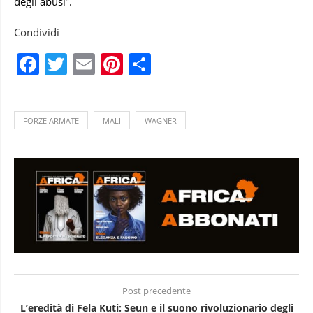
degli abusi”.
Condividi
Facebook
Twitter
Email
Pinterest
Condividi
FORZE ARMATE
MALI
WAGNER
Post precedente
L’eredità di Fela Kuti: Seun e il suono rivoluzionario degli