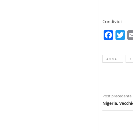
Condividi
Fac
T
ANIMALI
K
Post precedente
Nigeria, vecch