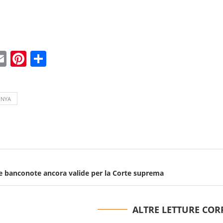
ebook
witter
Email
Pinterest
Condividi
ENYA
ie banconote ancora valide per la Corte suprema
ALTRE LETTURE COR