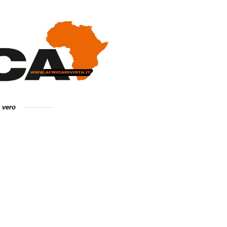
e vero