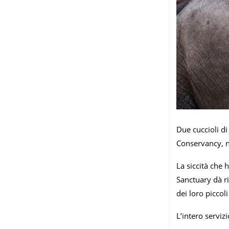
Due cuccioli di
Conservancy, n
La siccità che 
Sanctuary dà ri
dei loro piccol
L’intero serviz