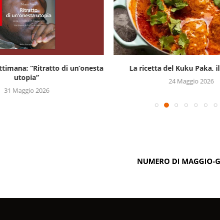
settimana: “Ritratto di un’onesta
La ricetta del Kuku Paka, il 
utopia”
24 Maggio 2026
31 Maggio 2026
NUMERO DI MAGGIO-