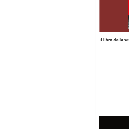
Il libro della settimana: “Rwanda, da qualche
Il libro della 
parte...
7 Giugno 2026