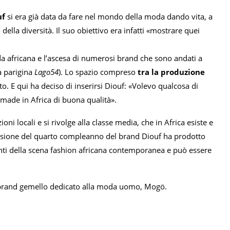
uf
si era già data da fare nel mondo della moda dando vita, a
 della diversità. Il suo obiettivo era infatti «mostrare quei
da africana e l’ascesa di numerosi brand che sono andati a
a parigina
Lago54
). Lo spazio compreso
tra la produzione
to. E qui ha deciso di inserirsi Diouf: «Volevo qualcosa di
made in Africa di buona qualità».
i locali e si rivolge alla classe media, che in Africa esiste e
occasione del quarto compleanno del brand Diouf ha prodotto
anti della scena fashion africana contemporanea e può essere
brand gemello dedicato alla moda uomo, Mogö.