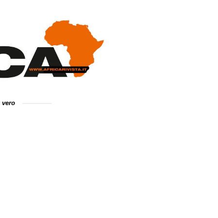
e vero