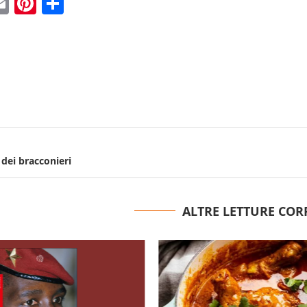
ebook
witter
Email
Pinterest
Condividi
 dei bracconieri
ALTRE LETTURE COR