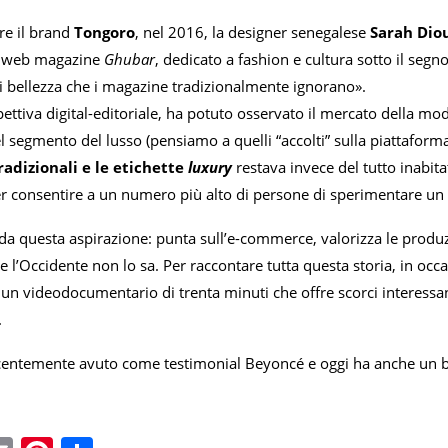
re il brand
Tongoro
, nel 2016, la designer senegalese
Sarah Dio
al web magazine
Ghubar
, dedicato a fashion e cultura sotto il segno
 di bellezza che i magazine tradizionalmente ignorano».
ettiva digital-editoriale, ha potuto osservato il mercato della mo
l segmento del lusso (pensiamo a quelli “accolti” sulla piattaform
 tradizionali e le etichette
luxury
restava invece del tutto inabita
r consentire a un numero più alto di persone di sperimentare un 
a questa aspirazione: punta sull’e-commerce, valorizza le produzion
se l’Occidente non lo sa. Per raccontare tutta questa storia, in 
 un videodocumentario di trenta minuti che offre scorci interess
.
centemente avuto come testimonial Beyoncé e oggi ha anche un 