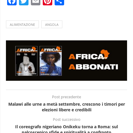
Facebook
Twitter
Email
Pinterest
Condividi
ALIMENTAZIONE
ANGOLA
Post precedente
Malawi alle urne a metà settembre, crescono i timori per
elezioni libere e credibili
Post successivo
Il coreografo nigeriano Onikeku torna a Roma: sul
palcoscenico sfide e spiritualità a confronto