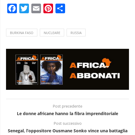
Facebook
Twitter
Email
Pinterest
Condividi
BURKINA FASO
NUCLEARE
RUSSIA
Post precedente
Le donne africane hanno la fibra imprenditoriale
Post successivo
Senegal, l’oppositore Ousmane Sonko vince una battaglia