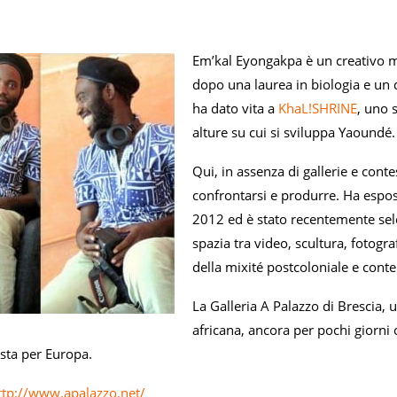
Em’kal Eyongakpa è un creativo m
dopo una laurea in biologia e un d
ha dato vita a
KhaL!SHRINE
, uno 
alture su cui si sviluppa Yaoundé.
Qui, in assenza di gallerie e conte
confrontarsi e produrre. Ha espos
2012 ed è stato recentemente selez
spazia tra video, scultura, fotogr
della mixité postcoloniale e con
La Galleria A Palazzo di Brescia, 
africana, ancora per pochi giorni 
sta per Europa.
ttp://www.apalazzo.net/