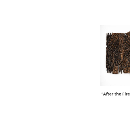
Tra arte e moda, la geometria dell’Imigongo
“After the Fire
racconta...
18 Maggio 2026