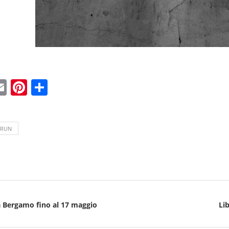
ebook
witter
Email
Pinterest
Condividi
ERUN
 a Bergamo fino al 17 maggio
Lib