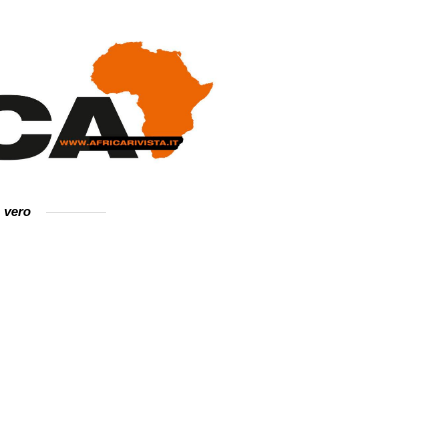
e vero