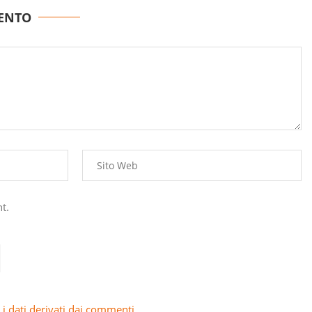
ENTO
t.
i dati derivati dai commenti
.