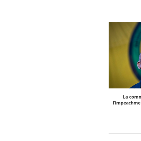
Marocco, la crescita non basta: l’analisi
La comm
economica dietro...
l’impeachmen
6 Agosto 2026