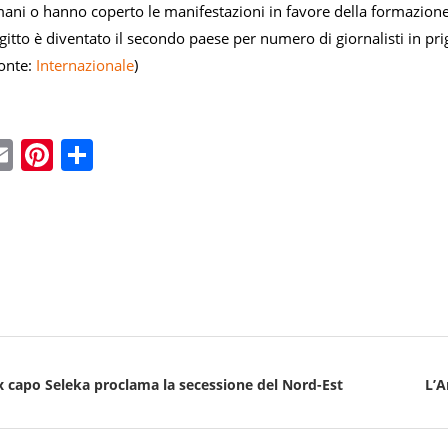
mani o hanno coperto le manifestazioni in favore della formazione 
’Egitto è diventato il secondo paese per numero di giornalisti in p
onte:
Internazionale
)
ebook
witter
Email
Pinterest
Condividi
Ex capo Seleka proclama la secessione del Nord-Est
L’A