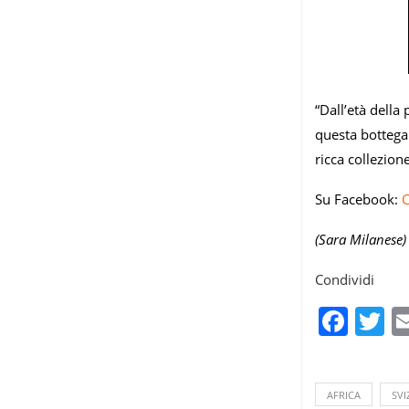
“Dall’età della 
questa bottega 
ricca collezione
Su Facebook:
C
(Sara Milanese)
Condividi
Fac
T
AFRICA
SVI