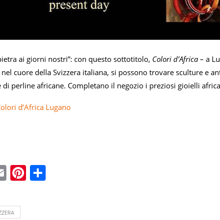
pietra ai giorni nostri”: con questo sottotitolo,
Colori d’Africa
– a Lug
nel cuore della Svizzera italiana, si possono trovare sculture e ant
 di perline africane. Completano il negozio i preziosi gioielli afric
olori d’Africa Lugano
ebook
witter
Email
Pinterest
Condividi
ZZERA