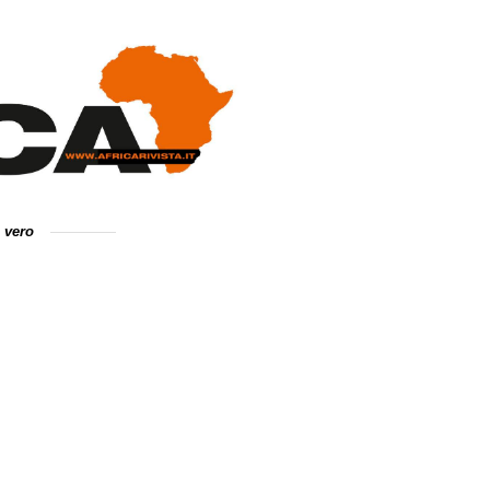
e vero