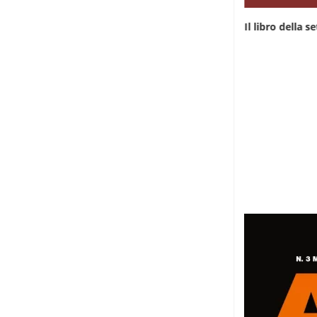
Il libro della settimana: “Rwanda, da qualche
Il libro della 
parte...
7 Giugno 2026