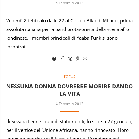
5 Febbraio 2013
Venerdì 8 febbraio dalle 22 al Circolo Biko di Milano, prima
assoluta italiana per la band protagonista della scena afro
londinese. I membri principali di Yaaba Funk si sono
incontrati …
FOCUS
NESSUNA DONNA DOVREBBE MORIRE DANDO
LA VITA
4 Febbraio 2013
di Silvana Leone I capi di stato riuniti, lo scorso 27 gennaio,
per il vertice dell’Unione Africana, hanno rinnovato il loro
impegno per ridurre il tasso di mortalità materna nel …