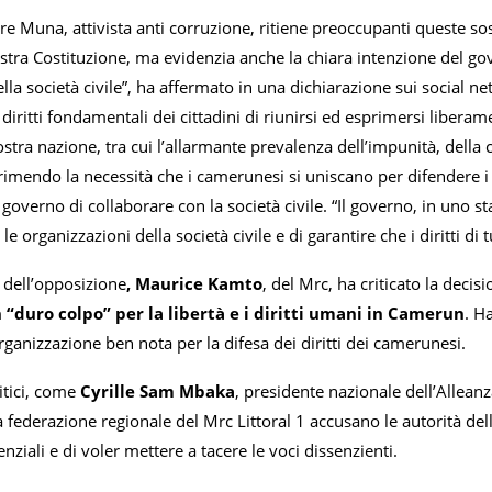
e Muna, attivista anti corruzione, ritiene preoccupanti queste so
ostra Costituzione, ma evidenzia anche la chiara intenzione del gov
lla società civile”, ha affermato in una dichiarazione sui social n
 diritti fondamentali dei cittadini di riunirsi ed esprimersi libe
ostra nazione, tra cui l’allarmante prevalenza dell’impunità, della 
imendo la necessità che i camerunesi si uniscano per difendere i pr
l governo di collaborare con la società civile. “Il governo, in un
le organizzazioni della società civile e di garantire che i diritti di tu
 dell’opposizione
, Maurice Kamto
, del Mrc, ha criticato la deci
 “duro colpo” per la libertà e i diritti umani in Camerun
. H
ganizzazione ben nota per la difesa dei diritti dei camerunesi.
litici, come
Cyrille Sam Mbaka
, presidente nazionale dell’Alleanz
a federazione regionale del Mrc Littoral 1 accusano le autorità del
enziali e di voler mettere a tacere le voci dissenzienti.