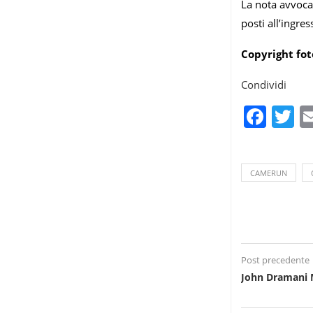
La nota avvocat
posti all’ingre
Copyright fot
Condividi
Fac
T
CAMERUN
Post precedente
John Dramani 