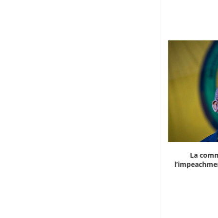
Marocco, la crescita non basta: l’analisi
La comm
economica dietro...
l’impeachmen
6 Agosto 2026