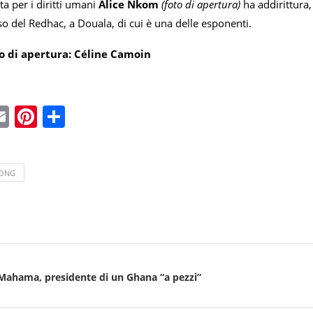
a per i diritti umani
Alice Nkom
(foto di apertura)
ha addirittura,
sso del Redhac, a Douala, di cui è una delle esponenti.
o di apertura: Céline Camoin
ebook
witter
Email
Pinterest
Condividi
ONG
Mahama, presidente di un Ghana “a pezzi”