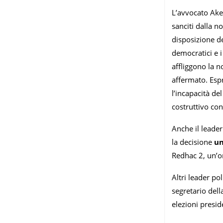
L’avvocato Aker
sanciti dalla n
disposizione de
democratici e i
affliggono la n
affermato. Espr
l’incapacità de
costruttivo con 
Anche il leader
la decisione
un
Redhac 2, un’or
Altri leader po
segretario dell
elezioni presid