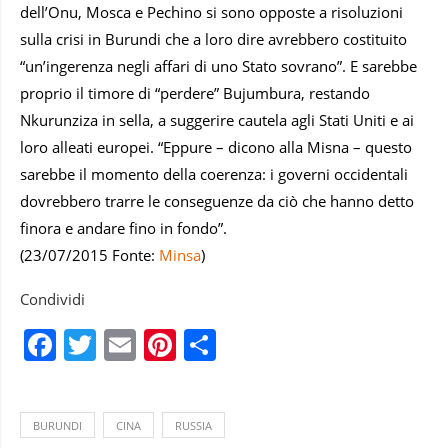
dell’Onu, Mosca e Pechino si sono opposte a risoluzioni
sulla crisi in Burundi che a loro dire avrebbero costituito
“un’ingerenza negli affari di uno Stato sovrano”. E sarebbe
proprio il timore di “perdere” Bujumbura, restando
Nkurunziza in sella, a suggerire cautela agli Stati Uniti e ai
loro alleati europei. “Eppure – dicono alla Misna – questo
sarebbe il momento della coerenza: i governi occidentali
dovrebbero trarre le conseguenze da ciò che hanno detto
finora e andare fino in fondo”.
(23/07/2015 Fonte:
Minsa
)
Condividi
Facebook
Twitter
Email
Pinterest
Condividi
BURUNDI
CINA
RUSSIA