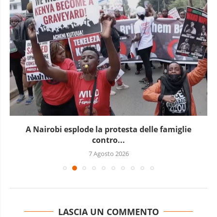
testa delle famiglie
In Guinea è 
..
2026
LASCIA UN COMMENTO