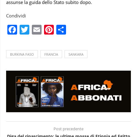
assunse la guida dello Stato subito dopo.
Condividi
Facebook
Twitter
Email
Pinterest
Condividi
BURKINA FASO
FRANCIA
SANKARA
Post precedente
Diga del rinascimento: le ultime mosse di Etiopia ed Egitto