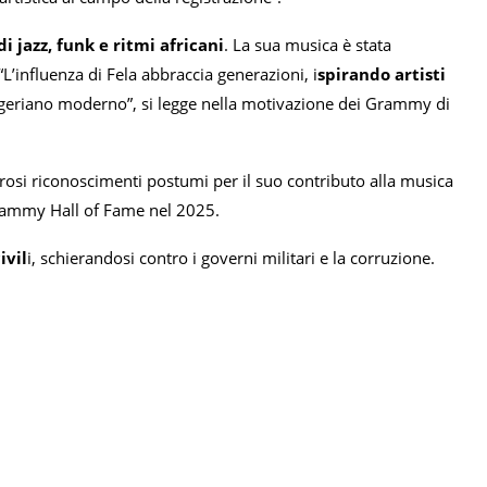
i jazz, funk e ritmi africani
. La sua musica è stata
L’influenza di Fela abbraccia generazioni, i
spirando artisti
igeriano moderno”, si legge nella motivazione dei Grammy di
osi riconoscimenti postumi per il suo contributo alla musica
Grammy Hall of Fame nel 2025.
ivil
i, schierandosi contro i governi militari e la corruzione.