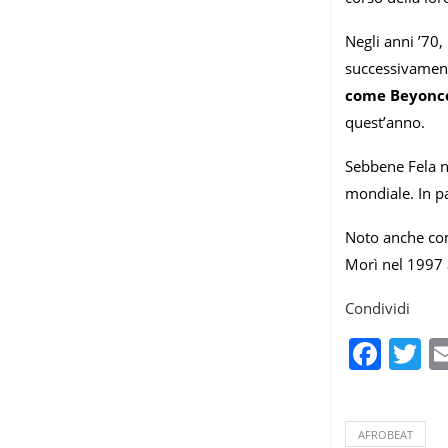
Negli anni ’70,
successivamente
come Beyoncé
quest’anno.
Sebbene Fela n
mondiale. In pa
Noto anche co
Morì nel 1997 a
Condividi
Fac
T
AFROBEAT