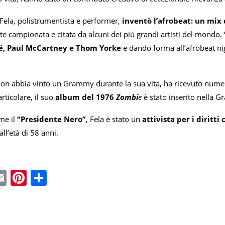
 Fela, polistrumentista e performer,
inventò l’afrobeat: un mix d
 campionata e citata da alcuni dei più grandi artisti del mondo. “
, Paul McCartney e Thom Yorke
e dando forma all’afrobeat n
on abbia vinto un Grammy durante la sua vita, ha ricevuto numer
rticolare, il suo
album del 1976
Zombi
e
è stato inserito nella 
me il
“Presidente Nero”
, Fela è stato un
attivista per i diritti c
ll’età di 58 anni.
ebook
witter
Email
Pinterest
Condividi