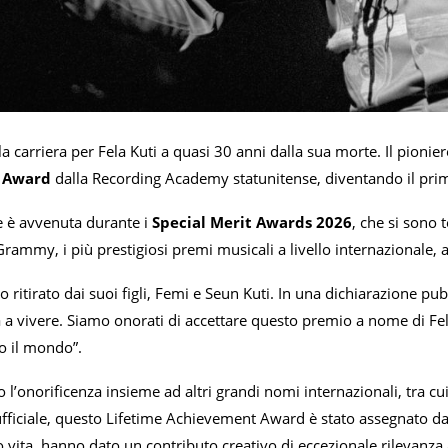
carriera per Fela Kuti a quasi 30 anni dalla sua morte. Il pionier
 Award
dalla Recording Academy statunitense, diventando il primo
 è avvenuta durante i
Special Merit Awards 2026
, che si sono 
Grammy, i più prestigiosi premi musicali a livello internazionale,
to ritirato dai suoi figli, Femi e Seun Kuti. In una dichiarazione pub
 a vivere. Siamo onorati di accettare questo premio a nome di Fela
o il mondo”.
to l’onorificenza insieme ad altri grandi nomi internazionali, tra
ufficiale, questo Lifetime Achievement Award è stato assegnato dai
o vita, hanno dato un contributo creativo di eccezionale rilevanza 