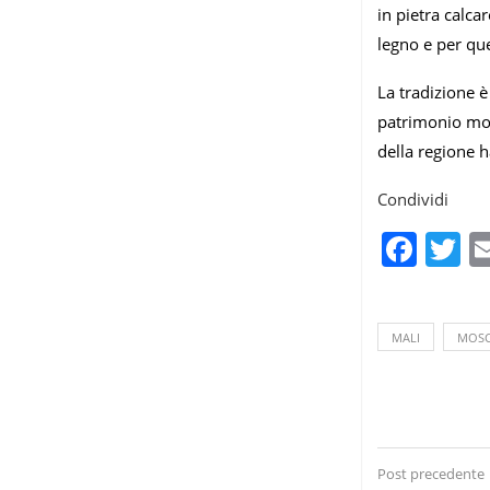
in pietra calca
legno e per qu
La tradizione è
patrimonio mond
della regione 
Condividi
Fac
T
MALI
MOS
Post precedente