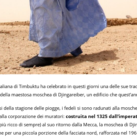
maliana di Timbuktu ha celebrato in questi giorni una delle sue tradi
ella maestosa moschea di Djingareiber, un edificio che quest’an
si della stagione delle piogge, i fedeli si sono radunati alla mosch
alla corporazione dei muratori:
costruita nel 1325 dall’imper
iù ricco di sempre) al suo ritorno dalla Mecca, la moschea di Djin
ne per una piccola porzione della facciata nord, rafforzata nel 196