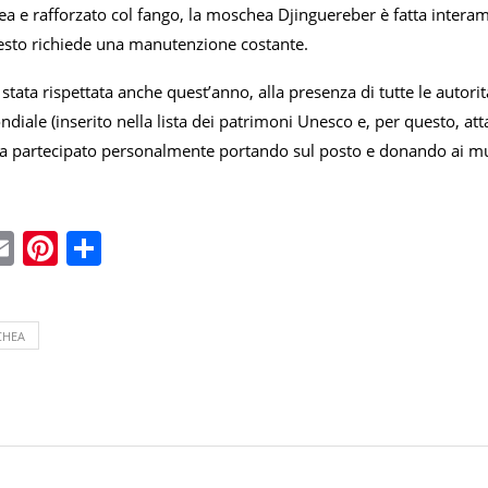
rea e rafforzato col fango, la moschea Djinguereber è fatta interamen
esto richiede una manutenzione costante.
 stata rispettata anche quest’anno, alla presenza di tutte le autori
iale (inserito nella lista dei patrimoni Unesco e, per questo, attac
ha partecipato personalmente portando sul posto e donando ai mura
ebook
witter
Email
Pinterest
Condividi
CHEA