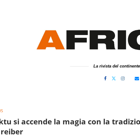
La rivista del continent
WS
tu si accende la magia con la tradiz
areiber