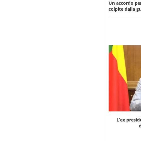
Un accordo per 
colpite dalla g
Dieci cinesi a processo in Mali per l’apertura...
L’ex presid
d
8 Agosto 2026