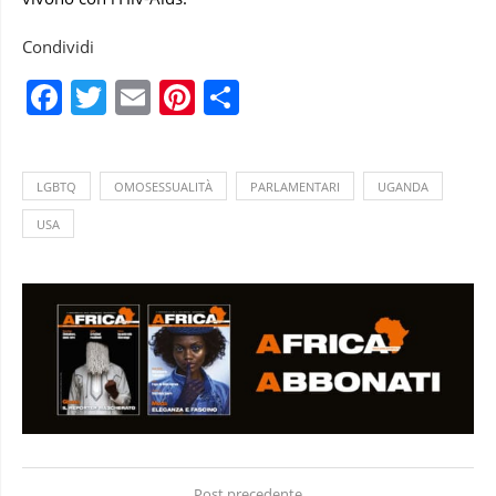
Condividi
Facebook
Twitter
Email
Pinterest
Condividi
LGBTQ
OMOSESSUALITÀ
PARLAMENTARI
UGANDA
USA
Post precedente