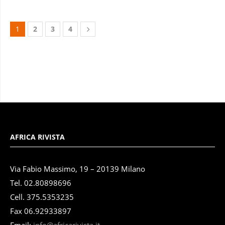
1
2
3
4
AFRICA RIVISTA
Via Fabio Massimo, 19 – 20139 Milano
Tel. 02.80898696
Cell. 375.5353235
Fax 06.92933897