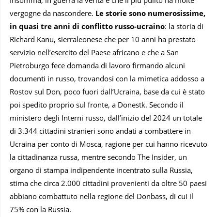
Insomma, in guerra la verità è che il più pulito ha molte
vergogne da nascondere.
Le storie sono numerosissime,
in quasi tre anni di conflitto russo-ucraino
: la storia di
Richard Kanu, sierraleonese che per 10 anni ha prestato
servizio nell’esercito del Paese africano e che a San
Pietroburgo fece domanda di lavoro firmando alcuni
documenti in russo, trovandosi con la mimetica addosso a
Rostov sul Don, poco fuori dall’Ucraina, base da cui è stato
poi spedito proprio sul fronte, a Donestk. Secondo il
ministero degli Interni russo, dall’inizio del 2024 un totale
di 3.344 cittadini stranieri sono andati a combattere in
Ucraina per conto di Mosca, ragione per cui hanno ricevuto
la cittadinanza russa, mentre secondo The Insider, un
organo di stampa indipendente incentrato sulla Russia,
stima che circa 2.000 cittadini provenienti da oltre 50 paesi
abbiano combattuto nella regione del Donbass, di cui il
75% con la Russia.