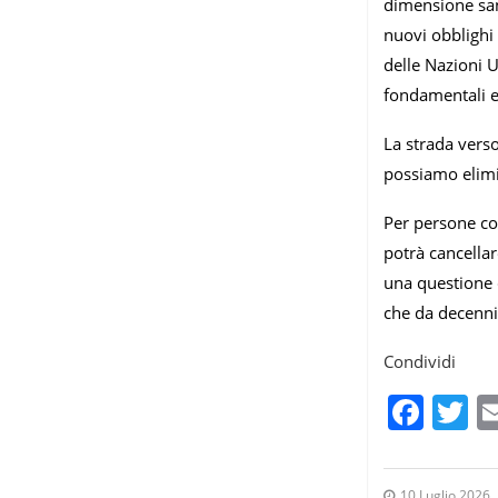
dimensione san
nuovi obblighi 
delle Nazioni Un
fondamentali e 
La strada verso
possiamo elimi
Per persone c
potrà cancellar
una questione 
che da decenni
Condividi
Fac
T
10 Luglio 2026