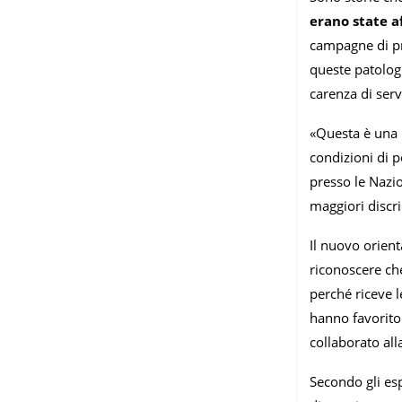
erano state 
campagne di pr
queste patolog
carenza di servi
«Questa è una 
condizioni di 
presso le Nazio
maggiori discri
Il nuovo orien
riconoscere ch
perché riceve l
hanno favorito
collaborato all
Secondo gli esp