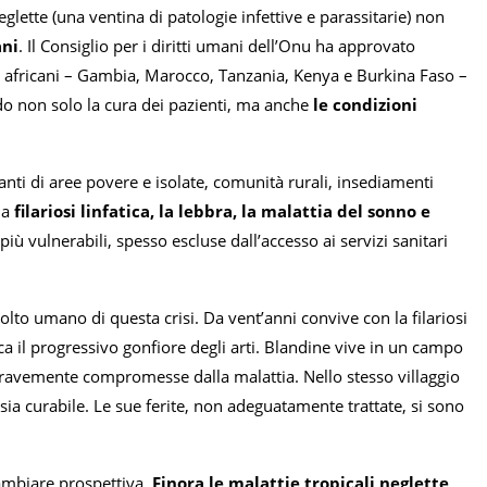
glette (una ventina di patologie infettive e parassitarie) non
ani
. Il Consiglio per i diritti umani dell’Onu ha approvato
i africani – Gambia, Marocco, Tanzania, Kenya e Burkina Faso –
do non solo la cura dei pazienti, ma anche
le condizioni
nti di aree povere e isolate, comunità rurali, insediamenti
la
filariosi linfatica, la lebbra, la malattia del sonno e
iù vulnerabili, spesso escluse dall’accesso ai servizi sanitari
to umano di questa crisi. Da vent’anni convive con la filariosi
ca il progressivo gonfiore degli arti. Blandine vive in un campo
gravemente compromesse dalla malattia. Nello stesso villaggio
ia curabile. Le sue ferite, non adeguatamente trattate, si sono
cambiare prospettiva.
Finora le malattie tropicali neglette