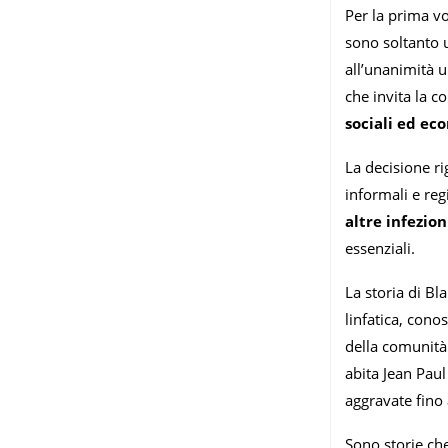
Per la prima vo
sono soltanto 
all’unanimità 
che invita la 
sociali ed ec
La decisione ri
informali e reg
altre infezion
essenziali.
La storia di B
linfatica, cono
della comunità
abita Jean Paul
aggravate fino 
Sono storie che