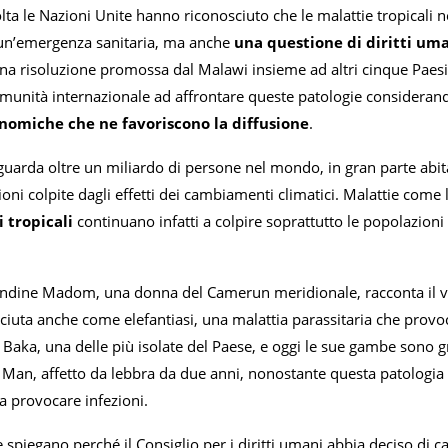
lta le Nazioni Unite hanno riconosciuto che le malattie tropicali ne
un’emergenza sanitaria, ma anche
una questione di diritti um
una risoluzione promossa dal Malawi insieme ad altri cinque Paes
comunità internazionale ad affrontare queste patologie consideran
onomiche che ne favoriscono la diffusione
.
guarda oltre un miliardo di persone nel mondo, in gran parte abita
ioni colpite dagli effetti dei cambiamenti climatici. Malattie come 
i tropicali
continuano infatti a colpire soprattutto le popolazioni p
landine Madom, una donna del Camerun meridionale, racconta il vol
sciuta anche come elefantiasi, una malattia parassitaria che provo
 Baka, una delle più isolate del Paese, e oggi le sue gambe sono 
 Man, affetto da lebbra da due anni, nonostante questa patologia s
a provocare infezioni.
 spiegano perché il Consiglio per i diritti umani abbia deciso di 