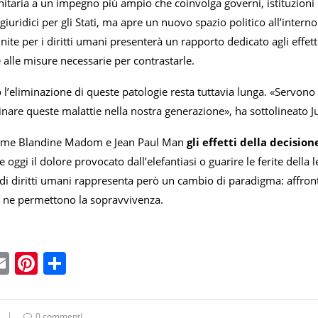
itaria a un impegno più ampio che coinvolga governi, istituzioni i
giuridici per gli Stati, ma apre un nuovo spazio politico all’inter
ite per i diritti umani presenterà un rapporto dedicato agli effetti d
alle misure necessarie per contrastarle.
 l’eliminazione di queste patologie resta tuttavia lunga. «Servono 
nare queste malattie nella nostra generazione», ha sottolineato 
ome Blandine Madom e Jean Paul Man
gli effetti della decisi
e oggi il dolore provocato dall’elefantiasi o guarire le ferite della
di diritti umani rappresenta però un cambio di paradigma: affront
 ne permettono la sopravvivenza.
ebook
witter
Email
Pinterest
Condividi
0 commentI