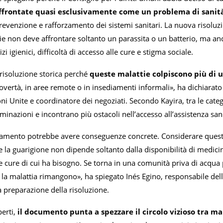
affrontate quasi esclusivamente come un problema di sanit
evenzione e rafforzamento dei sistemi sanitari. La nuova risoluzi
ie non deve affrontare soltanto un parassita o un batterio, ma an
zi igienici, difficoltà di accesso alle cure e stigma sociale.
risoluzione storica perché
queste malattie colpiscono più di 
povertà, in aree remote o in insediamenti informali», ha dichiar
ni Unite e coordinatore dei negoziati. Secondo Kayira, tra le cat
minazioni e incontrano più ostacoli nell’accesso all’assistenza sanit
tamento potrebbe avere conseguenze concrete. Considerare queste 
e la guarigione non dipende soltanto dalla disponibilità di medici
e cure di cui ha bisogno. Se torna in una comunità priva di acqua po
 la malattia rimangono», ha spiegato Inés Egino, responsabile del
a preparazione della risoluzione.
erti,
il documento punta a spezzare il circolo vizioso tra ma