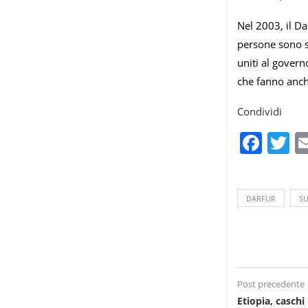
Nel 2003, il Da
persone sono st
uniti al govern
che fanno anch
Condividi
Fac
T
DARFUR
S
Post precedente
Etiopia, caschi