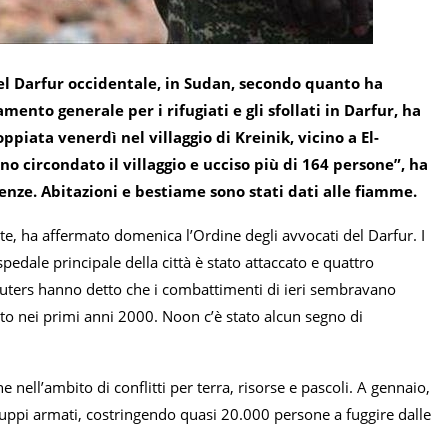
a del Darfur occidentale, in Sudan, secondo quanto ha
nto generale per i rifugiati e gli sfollati in Darfur, ha
iata venerdì nel villaggio di Kreinik, vicino a El-
 circondato il villaggio e ucciso più di 164 persone”, ha
lenze. Abitazioni e bestiame sono stati dati alle fiamme.
e, ha affermato domenica l’Ordine degli avvocati del Darfur. I
dale principale della città è stato attaccato e quattro
Reuters hanno detto che i combattimenti di ieri sembravano
tto nei primi anni 2000. Noon c’è stato alcun segno di
 nell’ambito di conflitti per terra, risorse e pascoli. A gennaio,
ruppi armati, costringendo quasi 20.000 persone a fuggire dalle