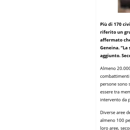
Più di 170 civ
riferito un g
affermato che
Geneina. “La 
aggiunto. Sec
Almeno 20.000 
combattimenti h
persone sono st
essere tra memb
intervento da p
Diverse aree de
almeno 100 per
loro aree, seco