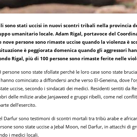
ili sono stati uccisi in nuovi scontri tribali nella provinci
ruppo umanitario locale. Adam Rigal, portavoce del Coordiname
 nove persone sono rimaste uccise quando la violenza è scopp
situazione è peggiorata domenica quando gli aggressori hanno
ondo Rigal, più di 100 persone sono rimaste ferite nelle vio
persone sono state sfollate perché le loro case sono state bruciat
anno cominciato a diffondersi anche verso El-Geneina, dove l’ospe
ate uccise, secondo i sindacati dei medici. Residenti sentiti da 
ri delle milizie arabe Janjaweed e gruppi ribelli, come nel confli
arte dell’esercito.
l Darfur sono testimoni di scontri mortali tra tribù arabe e africane
sone sono state uccise a Jebal Moon, nel Darfur, in attacchi di g
ndo i medici locali.