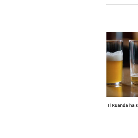
La Guinea chiede alla Francia il cranio
Il Ruanda ha s
dell’ultimo...
10 Agosto 2026