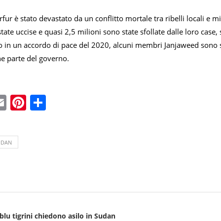
rfur è stato devastato da un conflitto mortale tra ribelli locali e 
ate uccise e quasi 2,5 milioni sono state sfollate dalle loro case,
o in un accordo di pace del 2020, alcuni membri Janjaweed sono sta
e parte del governo.
ebook
witter
Email
Pinterest
Condividi
UDAN
 blu tigrini chiedono asilo in Sudan