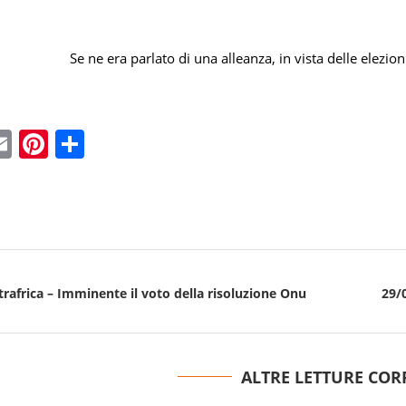
Se ne era parlato di una alleanza, in vista delle elezio
ebook
witter
Email
Pinterest
Condividi
trafrica – Imminente il voto della risoluzione Onu
29/
ALTRE LETTURE COR