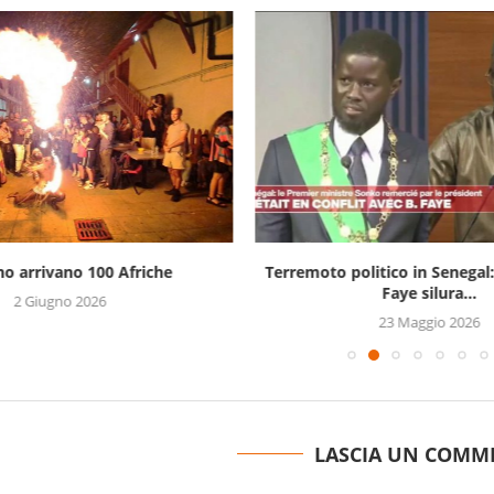
no arrivano 100 Afriche
Terremoto politico in Senegal:
Faye silura...
2 Giugno 2026
23 Maggio 2026
LASCIA UN COMM