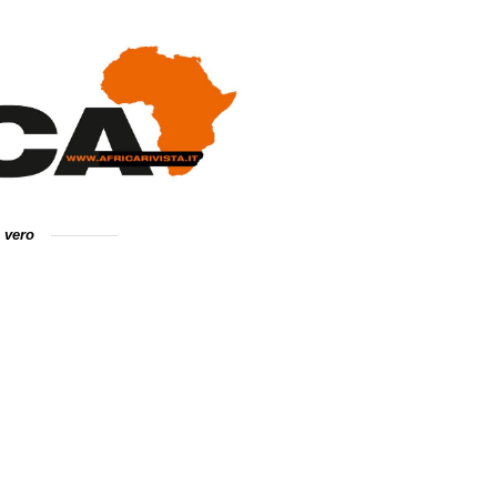
e vero