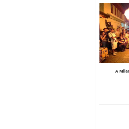
Emergono a Saqqara tre tombe rupestri
A Mila
egizie risalenti...
21 Luglio 2026