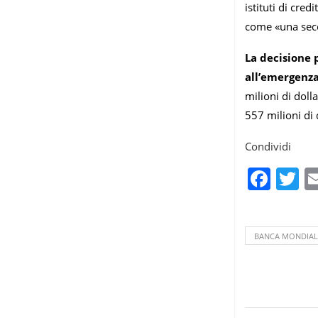
istituti di cre
come «una seco
La decisione 
all’emergenz
milioni di doll
557 milioni di d
Condividi
Fac
T
BANCA MONDIAL