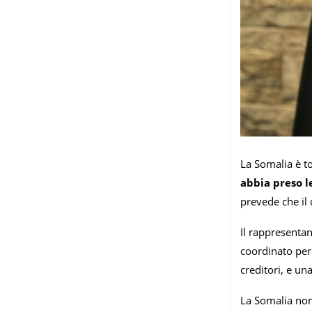
La Somalia è to
abbia preso l
prevede che il 
Il rappresentan
coordinato per 
creditori, e un
La Somalia non 