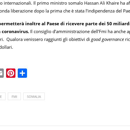
dito internazionali. Il primo ministro somalo Hassan Ali Khaire ha af
nda liberazione dopo la prima che è stata l’indipendenza del Pae
permetterà inoltre al Paese di ricevere parte dei 50 miliardi
a coronavirus.
Il consiglio d’amministrazione dell’Fmi ha anche 
ari. Qualora venissero raggiunti gli obiettivi di
good governance
ric
ollari.
ebook
witter
Email
Pinterest
Condividi
E
FMI
SOMALIA