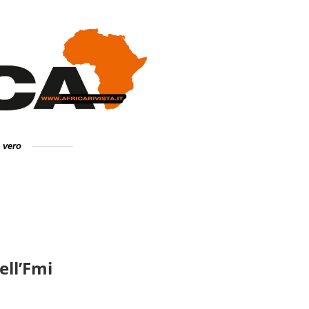
e vero
ell’Fmi