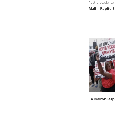
Post precedente
Mali | Rapito 
L’Uganda ha approvato l’invio di truppe a
A Nairobi esp
Gaza
7 Agosto 2026