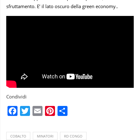
sfruttamento. E’ il lato oscuro della green economy..
Condividi
Facebook
Twitter
Email
Pinterest
Condividi
COBALTO
MINATORI
RD CONGO