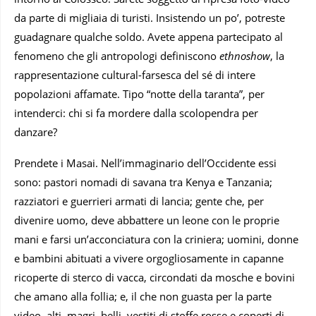
da parte di migliaia di turisti. Insistendo un po’, potreste
guadagnare qualche soldo. Avete appena partecipato al
fenomeno che gli antropologi definiscono
ethnoshow
, la
rappresentazione cultural-farsesca del sé di intere
popolazioni affamate. Tipo “notte della taranta”, per
intenderci: chi si fa mordere dalla scolopendra per
danzare?
Prendete i Masai. Nell’immaginario dell’Occidente essi
sono: pastori nomadi di savana tra Kenya e Tanzania;
razziatori e guerrieri armati di lancia; gente che, per
divenire uomo, deve abbattere un leone con le proprie
mani e farsi un’acconciatura con la criniera; uomini, donne
e bambini abituati a vivere orgogliosamente in capanne
ricoperte di sterco di vacca, circondati da mosche e bovini
che amano alla follia; e, il che non guasta per la parte
video, alti, magri, belli, vestiti di stoffe rosse e coperti di