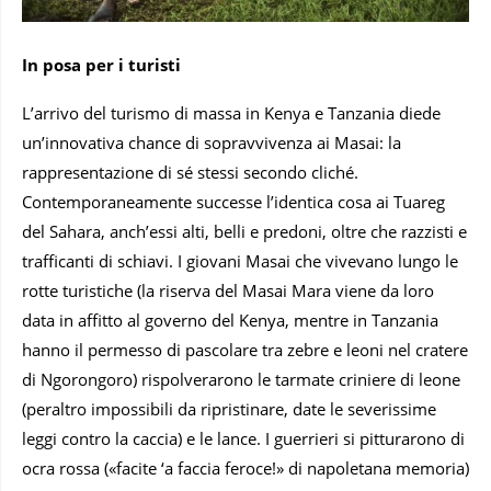
In posa per i turisti
L’arrivo del turismo di massa in Kenya e Tanzania diede
un’innovativa chance di sopravvivenza ai Masai: la
rappresentazione di sé stessi secondo cliché.
Contemporaneamente successe l’identica cosa ai Tuareg
del Sahara, anch’essi alti, belli e predoni, oltre che razzisti e
trafficanti di schiavi. I giovani Masai che vivevano lungo le
rotte turistiche (la riserva del Masai Mara viene da loro
data in affitto al governo del Kenya, mentre in Tanzania
hanno il permesso di pascolare tra zebre e leoni nel cratere
di Ngorongoro) rispolverarono le tarmate criniere di leone
(peraltro impossibili da ripristinare, date le severissime
leggi contro la caccia) e le lance. I guerrieri si pitturarono di
ocra rossa («facite ‘a faccia feroce!» di napoletana memoria)