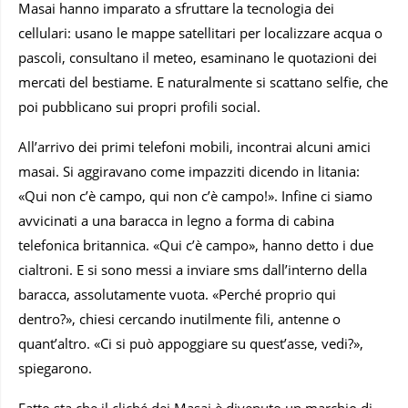
Masai hanno imparato a sfruttare la tecnologia dei
cellulari: usano le mappe satellitari per localizzare acqua o
pascoli, consultano il meteo, esaminano le quotazioni dei
mercati del bestiame. E naturalmente si scattano selfie, che
poi pubblicano sui propri profili social.
All’arrivo dei primi telefoni mobili, incontrai alcuni amici
masai. Si aggiravano come impazziti dicendo in litania:
«Qui non c’è campo, qui non c’è campo!». Infine ci siamo
avvicinati a una baracca in legno a forma di cabina
telefonica britannica. «Qui c’è campo», hanno detto i due
cialtroni. E si sono messi a inviare sms dall’interno della
baracca, assolutamente vuota. «Perché proprio qui
dentro?», chiesi cercando inutilmente fili, antenne o
quant’altro. «Ci si può appoggiare su quest’asse, vedi?»,
spiegarono.
Fatto sta che il cliché dei Masai è divenuto un marchio di