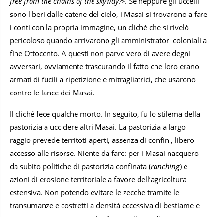
free from the chains of the skyway?
». Se neppure gli uccelli
sono liberi dalle catene del cielo, i Masai si trovarono a fare
i conti con la propria immagine, un cliché che si rivelò
pericoloso quando arrivarono gli amministratori coloniali a
fine Ottocento. A questi non parve vero di avere degni
avversari, ovviamente trascurando il fatto che loro erano
armati di fucili a ripetizione e mitragliatrici, che usarono
contro le lance dei Masai.
Il cliché fece qualche morto. In seguito, fu lo stilema della
pastorizia a uccidere altri Masai. La pastorizia a largo
raggio prevede territoti aperti, assenza di confini, libero
accesso alle risorse. Niente da fare: per i Masai nacquero
da subito politiche di pastorizia confinata (
ranching
) e
azioni di erosione territoriale a favore dell’agricoltura
estensiva. Non potendo evitare le zecche tramite le
transumanze e costretti a densità eccessiva di bestiame e