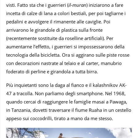
visti. Fatto sta che i guerrieri (
il-muran
) iniziarono a fare
incetta di calze di lana a colori bestiali, per poi tagliarne i
pedalini e avvolgere il rimanente alle caviglie. Poi
arrivarono le girandole di plastica sulla fronte
(recentemente sostituite da roselline artificiali). Per
aumentarne l’effetto, i guerrieri si impossessarono della
tecnologia della bicicletta. Ora si aggirano sulle piste rosse
con decorazioni nastrate al telaio e al carter, manubrio
foderato di perline e girandola a tutta birra.
Più inquietanti sono la daga al fianco e il kalashnikov AK-
47 a tracolla. Non parliamo degli smartphone. Nel 1968,
quando cercai di raggiungere le famiglie masai a Pawaga,
in Tanzania, dovetti traversare il fiume Ruaha in un cestello
appeso sui coccodrilli, tirato a mano da me stesso.