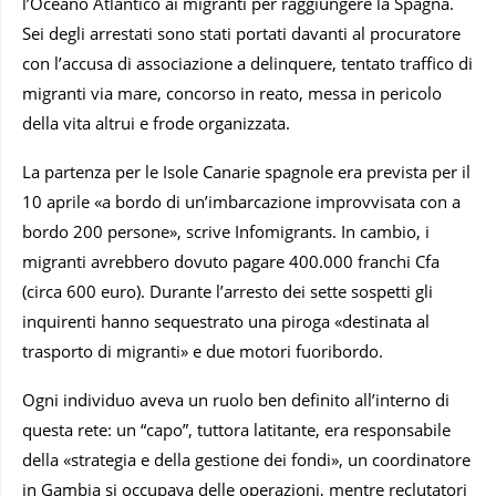
l’Oceano Atlantico ai migranti per raggiungere la Spagna.
Sei degli arrestati sono stati portati davanti al procuratore
con l’accusa di associazione a delinquere, tentato traffico di
migranti via mare, concorso in reato, messa in pericolo
della vita altrui e frode organizzata.
La partenza per le Isole Canarie spagnole era prevista per il
10 aprile «a bordo di un’imbarcazione improvvisata con a
bordo 200 persone», scrive Infomigrants. In cambio, i
migranti avrebbero dovuto pagare 400.000 franchi Cfa
(circa 600 euro). Durante l’arresto dei sette sospetti gli
inquirenti hanno sequestrato una piroga «destinata al
trasporto di migranti» e due motori fuoribordo.
Ogni individuo aveva un ruolo ben definito all’interno di
questa rete: un “capo”, tuttora latitante, era responsabile
della «strategia e della gestione dei fondi», un coordinatore
in Gambia si occupava delle operazioni, mentre reclutatori