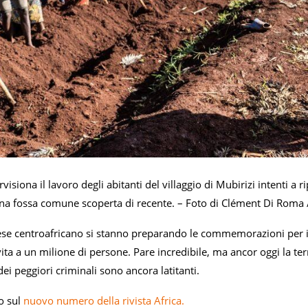
siona il lavoro degli abitanti del villaggio di Mubirizi intenti a rip
na fossa comune scoperta di recente. – Foto di Clément Di Roma 
ese centroafricano si stanno preparando le commemorazioni per il 
ita a un milione di persone. Pare incredibile, ma ancor oggi la terr
ei peggiori criminali sono ancora latitanti.
o sul
nuovo numero della rivista Africa.