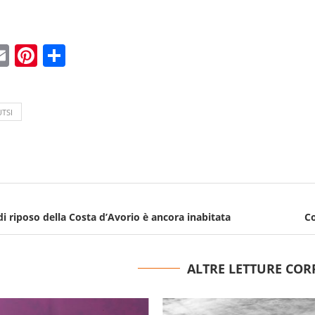
ebook
witter
Email
Pinterest
Condividi
UTSI
i riposo della Costa d’Avorio è ancora inabitata
Co
ALTRE LETTURE COR