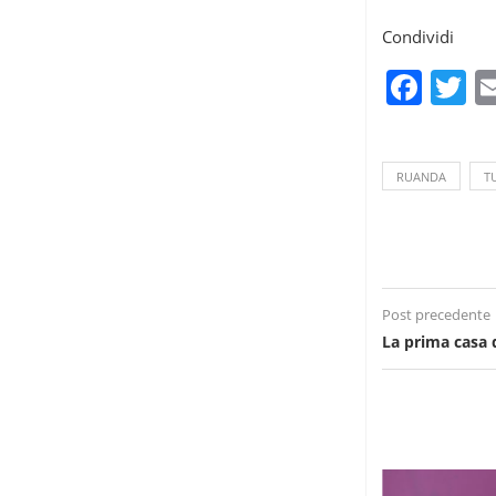
Condividi
Fac
T
RUANDA
T
Post precedente
La prima casa d