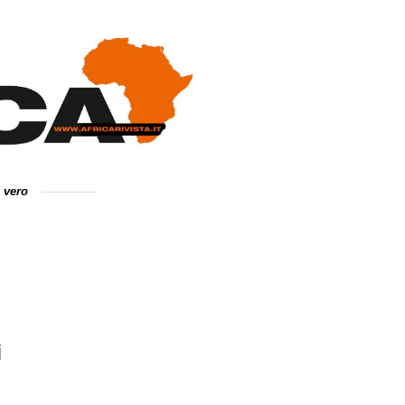
e vero
i