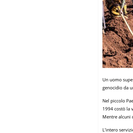
Un uomo supervi
genocidio da u
Nel piccolo Pa
1994 costò la v
Mentre alcuni d
L’intero servizi