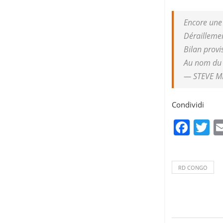
Encore une 
Déraillemen
Bilan provi
Au nom du g
— STEVE M
Condividi
Fac
T
RD CONGO