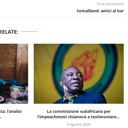
Post successivo
Somaliland: amici al bar
RELATE:
a: l’analisi
La commissione sudafricana per
..
l’impeachment chiamerà a testimoniare...
6 Agosto 2026