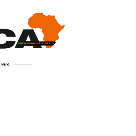
e vero