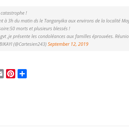
catastrophe !
t à 3h du matin ds le Tanganyika aux environs de la localité May
soire:50 morts et plusieurs blessés !
vt ,je présente les condoléances aux familles éprouvées. Réunion
BIKAYI (@Cartesien243)
September 12, 2019
ebook
witter
Email
Pinterest
Condividi