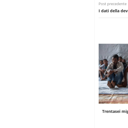
Post precedente
I dati della d
Rd Congo, Kinshasa in allerta per i contagi...
Trentasei mig
7 Agosto 2026