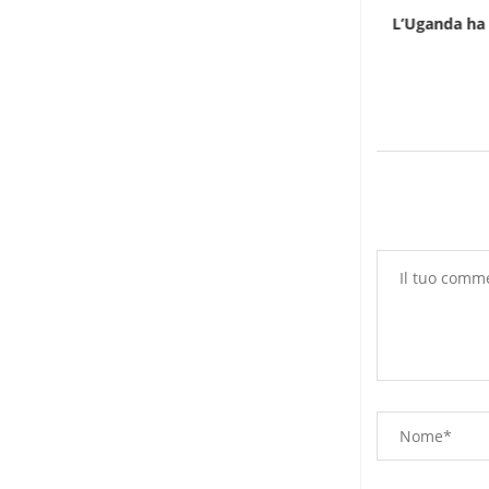
Infantino gioca la carta africana per salvare
L’Uganda ha 
la...
7 Agosto 2026