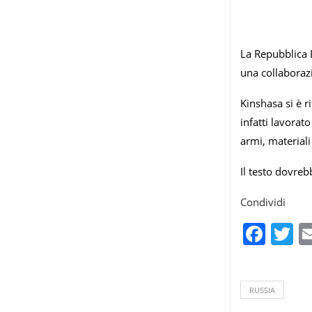
La Repubblica 
una collaboraz
Kinshasa si è r
infatti lavorat
armi, materiali 
Il testo dovre
Condividi
Fac
T
RUSSIA