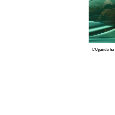
Infantino gioca la carta africana per salvare
L’Uganda ha 
la...
7 Agosto 2026