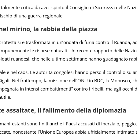
 talmente critica da aver spinto il Consiglio di Sicurezza delle N
rischio di una guerra regionale.
nel mirino, la rabbia della piazza
protesta si è trasformata in un’ondata di furia contro il Ruanda, a
 impunemente le risorse naturali. Un recente rapporto delle Nazion
ldati ruandesi, che nelle ultime settimane hanno guadagnato rap
ale è nel caos. Le autorità congolesi hanno perso il controllo su amp
igali. Nel frattempo, la missione dell’ONU in RDC, la Monusco, ch
pegnata in intensi combattimenti” contro i ribelli, ma agli occhi 
utile.
 assaltate, il fallimento della diplomazia
manifestanti sono finiti anche i Paesi accusati di inerzia o, peggio
ccate, nonostante l’Unione Europea abbia ufficialmente intimato al