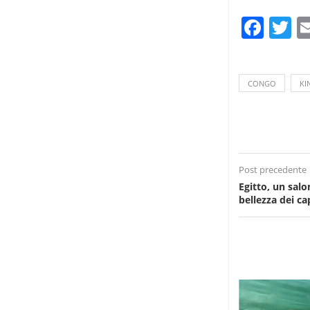
Fac
T
CONGO
KI
Post precedente
Egitto, un salo
bellezza dei cap