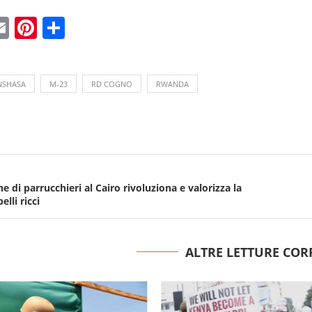
ebook
witter
Email
Pinterest
Condividi
NSHASA
M-23
RD COGNO
RWANDA
ne di parrucchieri al Cairo rivoluziona e valorizza la
elli ricci
ALTRE LETTURE COR