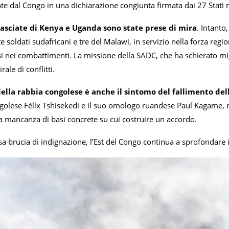
 dal Congo in una dichiarazione congiunta firmata dai 27 Stati
sciate di Kenya e Uganda sono state prese di mira
. Intanto
te soldati sudafricani e tre del Malawi, in servizio nella forza reg
si nei combattimenti. La missione della SADC, che ha schierato mig
rale di conflitti.
della rabbia congolese è anche il sintomo del fallimento del
golese Félix Tshisekedi e il suo omologo ruandese Paul Kagame, ne
la mancanza di basi concrete su cui costruire un accordo.
 brucia di indignazione, l’Est del Congo continua a sprofondare in 