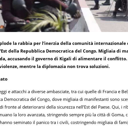
lode la rabbia per l’inerzia della comunità internazionale d
’Est della Repubblica Democratica del Congo. Migliaia di ma
, accusando il governo di Kigali di alimentare il conflitto. 
violenze, mentre la diplomazia non trova soluzioni.
vato
ggi e attacchi a diverse ambasciate, tra cui quelle di Francia e Bel
ca Democratica del Congo, dove migliaia di manifestanti sono sces
di fronte al deteriorarsi della sicurezza nell’Est del Paese. Qui, i
nuano la loro avanzata, stringendo sempre più la città di Goma, c
 hanno seminato il panico tra i civili, costringendo migliaia di fami