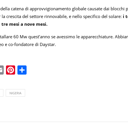
i della catena di approvvigionamento globale causate dai blocchi 
 la crescita del settore rinnovabile, e nello specifico del solare:
i 
tre mesi a nove mesi.
allare 60 Mw quest’anno se avessimo le apparecchiature. Abbiamo pe
o e co-fondatore di Daystar.
ebook
witter
Email
Pinterest
Condividi
NIGERIA