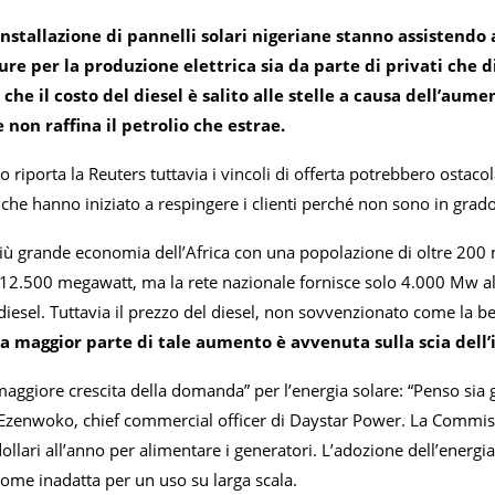
 installazione di pannelli solari nigeriane stanno assisten
e per la produzione elettrica sia da parte di privati che di 
che il costo del diesel è salito alle stelle a causa dell’aume
 non raffina il petrolio che estrae.
riporta la Reuters tuttavia i vincoli di offerta potrebbero ostacola
che hanno iniziato a respingere i clienti perché non sono in grad
più grande economia dell’Africa con una popolazione di oltre 200 
a 12.500 megawatt, ma la rete nazionale fornisce solo 4.000 Mw al 
diesel. Tuttavia il prezzo del diesel, non sovvenzionato come la benz
a maggior parte di tale aumento è avvenuta sulla scia dell’
maggiore crescita della domanda” per l’energia solare: “Penso sia g
 Ezenwoko, chief commercial officer di Daystar Power. La Commiss
dollari all’anno per alimentare i generatori. L’adozione dell’energi
ome inadatta per un uso su larga scala.