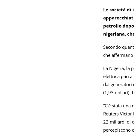
Le società di
apparecchiatur
petrolio dopo 
nigeriana, che
Secondo quanto 
che affermano 
La Nigeria, la 
elettrica pari 
dai generatori 
(1,93 dollari).
L
“C’è stata una 
Reuters Victor
22 miliardi di 
percepiscono c