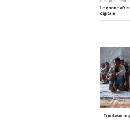
Post precedente
Le donne africa
digitale
Rd Congo, Kinshasa in allerta per i contagi...
Trentasei mig
7 Agosto 2026