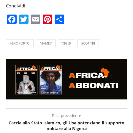
Condividi
Facebook
Twitter
Email
Pinterest
Condividi
AEROPORTO
NIAMEY
NIGER
SCONTRI
Post precedente
Caccia allo Stato islamico, gli Usa potenziano il supporto
militare alla Nigeria