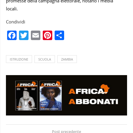
promesse della campagna elettorale, notano i media
locali.
Condividi
Facebook
Twitter
Email
Pinterest
Condividi
ISTRUZIONE
SCUOLA
ZAMBIA
Post precedente