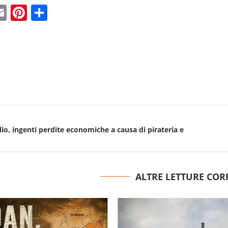
ebook
witter
Email
Pinterest
Condividi
lio, ingenti perdite economiche a causa di pirateria e
ALTRE LETTURE COR