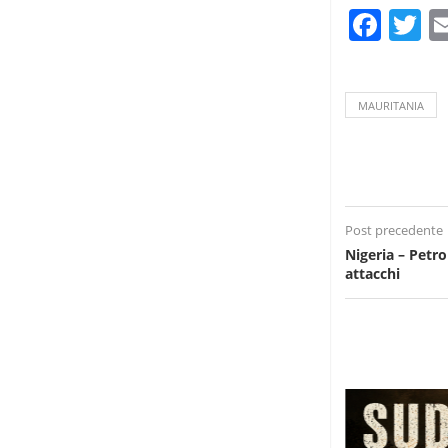
Fac
T
MAURITANIA
Post precedente
Nigeria – Petro
attacchi