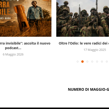
ra invisibile”: ascolta il nuovo
Oltre l’Odio: le vere radici dei c
podcast...
17 Maggio 2025
6 Maggio 2026
NUMERO DI MAGGIO-