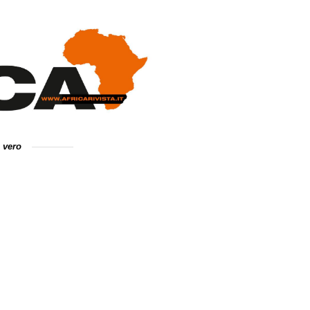
e vero