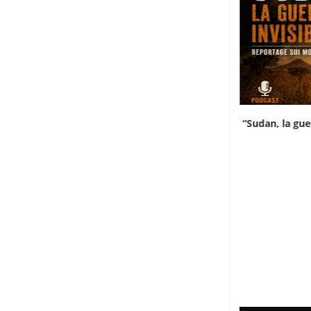
Sudan, la guerra invisibile
“Sudan, la guer
15 Giugno 2026