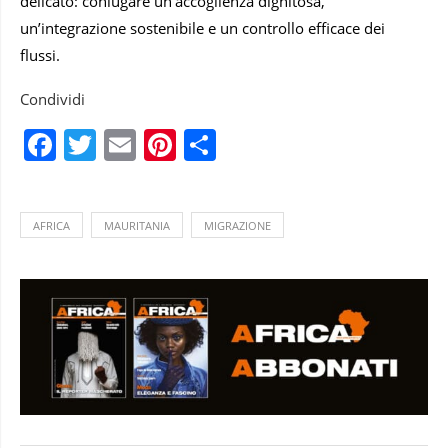
delicato: coniugare un’accoglienza dignitosa,
un’integrazione sostenibile e un controllo efficace dei
flussi.
Condividi
Facebook
Twitter
Email
Pinterest
Condividi
AFRICA
MAURITANIA
MIGRAZIONE